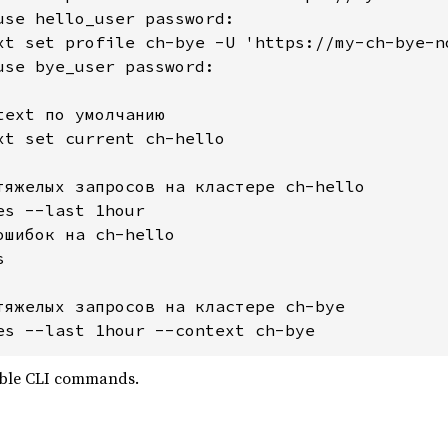
use hello_user password:

xt set profile ch-bye -U 'https://my-ch-bye-n
use bye_user password:

ext по умолчанию

xt set current ch-hello

тяжелых запросов на кластере ch-hello

s --last 1hour

ошибок на ch-hello



тяжелых запросов на кластере ch-bye

es --last 1hour --context ch-bye
able CLI commands.