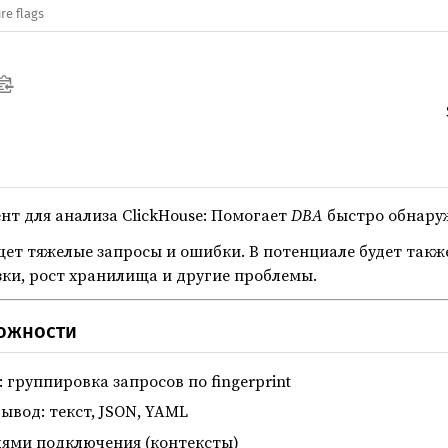
re flags
т для анализа ClickHouse: Помогает
DBA
быстро обнаруж
ет тяжелые запросы и ошибки. В потенциале будет такж
зки, рост хранилища и другие проблемы.
ожности
: группировка запросов по fingerprint
вод: текст, JSON, YAML
ями подключения (контексты)