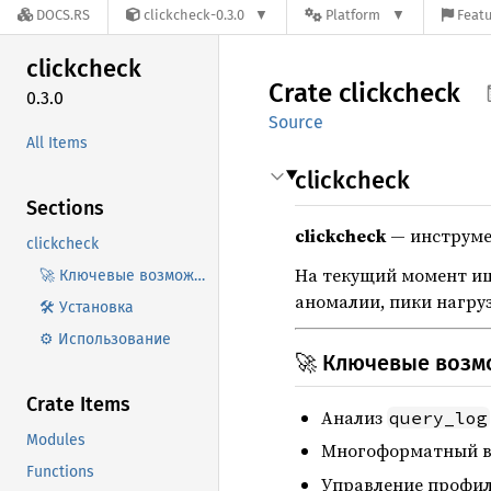
DOCS.RS
clickcheck-0.3.0
Platform
Featu
clickcheck
Crate
clickcheck
0.3.0
Source
All Items
clickcheck
Sections
clickcheck
— инструмен
clickcheck
На текущий момент ищ
🚀 Ключевые возможности
аномалии, пики нагру
🛠️ Установка
⚙️ Использование
🚀 Ключевые возм
Crate Items
Анализ
query_log
Modules
Многоформатный вы
Functions
Управление профил