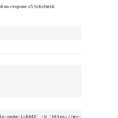
ей на стороне
clickcheck
lo-node-1:8443' -U 'https://my-ch-hello-node-