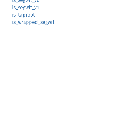
is_segwit_v0
is_segwit_v1
is_taproot
is_wrapped_segwit