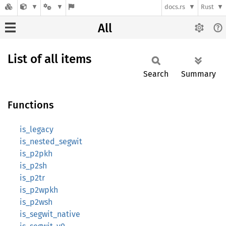
docs.rs
Rust
All
List of all items
Search
Summary
Functions
is_legacy
is_nested_segwit
is_p2pkh
is_p2sh
is_p2tr
is_p2wpkh
is_p2wsh
is_segwit_native