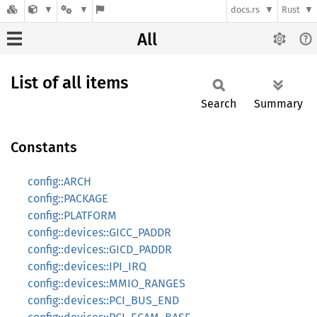
docs.rs
Rust
All
List of all items
Search
Summary
Constants
config::ARCH
config::PACKAGE
config::PLATFORM
config::devices::GICC_PADDR
config::devices::GICD_PADDR
config::devices::IPI_IRQ
config::devices::MMIO_RANGES
config::devices::PCI_BUS_END