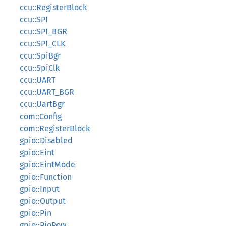
ccu::RegisterBlock
ccu::SPI
ccu::SPI_BGR
ccu::SPI_CLK
ccu::SpiBgr
ccu::SpiClk
ccu::UART
ccu::UART_BGR
ccu::UartBgr
com::Config
com::RegisterBlock
gpio::Disabled
gpio::Eint
gpio::EintMode
gpio::Function
gpio::Input
gpio::Output
gpio::Pin
gpio::PioPow