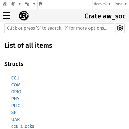
docs.rs
Rust
☰
Crate aw_soc
List of all items
Structs
CCU
COM
GPIO
PHY
PLIC
SPI
UART
ccu::Clocks