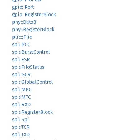
gpio::Port
gpio::RegisterBlock
phy::Datx8
phy::RegisterBlock
plic::Plic
spi::BCC
spi::BurstControl
spi::FSR
spi::FifoStatus
spi::GCR
spi::GlobalControl
spi::MBC
spi::MTC
spi::RXD
spi::RegisterBlock
spi::Spi
spi::TCR
spi::TXD