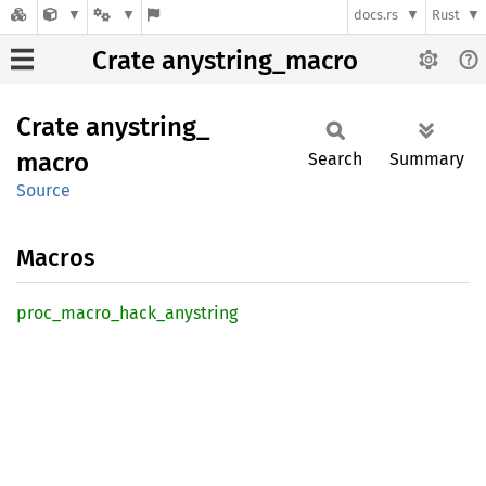
docs.rs
Rust
Crate anystring_macro
Crate
anystring_
macro
Search
Summary
Source
Macros
proc_
macro_
hack_
anystring