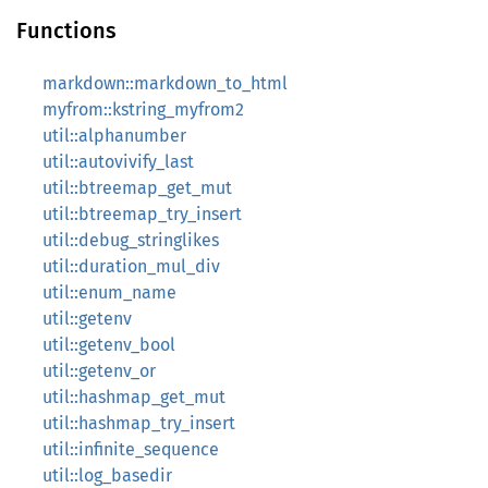
Functions
markdown::markdown_to_html
myfrom::kstring_myfrom2
util::alphanumber
util::autovivify_last
util::btreemap_get_mut
util::btreemap_try_insert
util::debug_stringlikes
util::duration_mul_div
util::enum_name
util::getenv
util::getenv_bool
util::getenv_or
util::hashmap_get_mut
util::hashmap_try_insert
util::infinite_sequence
util::log_basedir