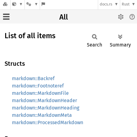
docs.rs
Rust
All
List of all items
Search
Summary
Structs
markdown::Backref
markdown::Footnoteref
markdown::MarkdownFile
markdown::MarkdownHeader
markdown::MarkdownHeading
markdown::MarkdownMeta
markdown::ProcessedMarkdown