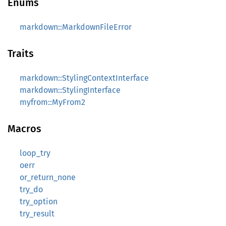
Enums
markdown::MarkdownFileError
Traits
markdown::StylingContextInterface
markdown::StylingInterface
myfrom::MyFrom2
Macros
loop_try
oerr
or_return_none
try_do
try_option
try_result